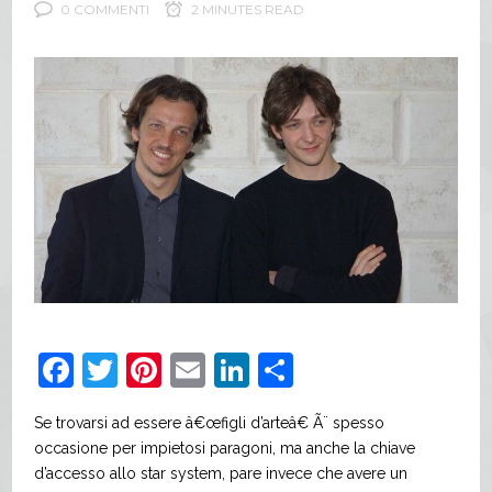
0 COMMENTI
2 MINUTES READ
Facebook
Twitter
Pinterest
Email
LinkedIn
Share
Se trovarsi ad essere â€œfigli d’arteâ€ Ã¨ spesso
occasione per impietosi paragoni, ma anche la chiave
d’accesso allo star system, pare invece che avere un