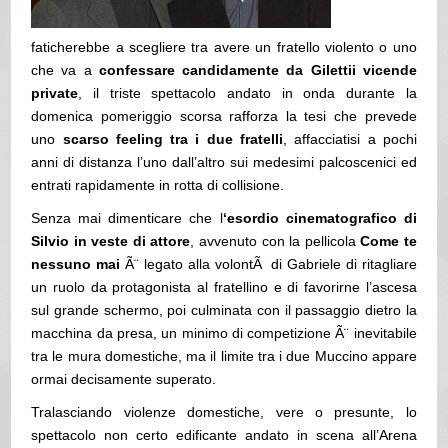
faticherebbe a scegliere tra avere un fratello violento o uno
che va a
confessare candidamente da Gilettii vicende
private
, il triste spettacolo andato in onda durante la
domenica pomeriggio scorsa rafforza la tesi che prevede
uno
scarso feeling tra i due fratelli
, affacciatisi a pochi
anni di distanza l’uno dall’altro sui medesimi palcoscenici ed
entrati rapidamente in rotta di collisione.
Senza mai dimenticare che l
‘esordio cinematografico di
Silvio in veste di attore
, avvenuto con la pellicola
Come te
nessuno mai
Ã¨ legato alla volontÃ di Gabriele di ritagliare
un ruolo da protagonista al fratellino e di favorirne l’ascesa
sul grande schermo, poi culminata con il passaggio dietro la
macchina da presa, un minimo di competizione Ã¨ inevitabile
tra le mura domestiche, ma il limite tra i due Muccino appare
ormai decisamente superato.
Tralasciando violenze domestiche, vere o presunte, lo
spettacolo non certo edificante andato in scena all’Arena