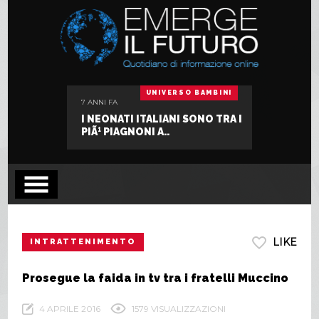
BENESSERE
UNIVERSO BAMBINI
7 ANNI FA
7 ANNI FA
: RIMEDI
I NEONATI ITALIANI SONO TRA I
JAMIE SC
ER..
PIÃ¹ PIAGNONI A..
MA MUORE
LIKE
INTRATTENIMENTO
Prosegue la faida in tv tra i fratelli Muccino
4 APRILE 2016
1579 VISUALIZZAZIONI