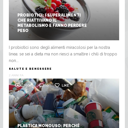
PROBIOTICI: I SUPERALIMENTI
CHE RIATTIVANO IL
METABOLISMO E FANNO PERDERE
PESO
I probiotici sono degli alimenti miracolosi per la nostra
linea: se sei a dieta ma non riesci a smaltire i chili di troppo
non...
SALUTE E BENESSERE
2 ANNI FA
2600
0
LIKE
PLASTICA MONOUSO: PERCHÉ