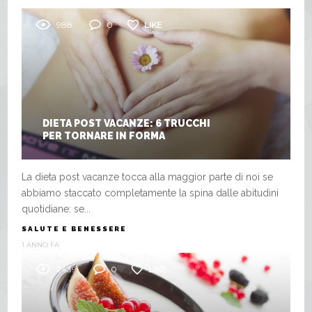
988
0
LIKE
DIETA POST VACANZE: 6 TRUCCHI
PER TORNARE IN FORMA
La dieta post vacanze tocca alla maggior parte di noi se
abbiamo staccato completamente la spina dalle abitudini
quotidiane: se...
SALUTE E BENESSERE
1 ANNO FA
2439
0
LIKE