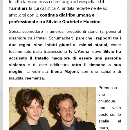
fratello famoso possa dare luogo ad inaspettate
liti
familiari
, la cui casistica Ã¨ andata recentemente ad
ampliarsi con la
continua diatriba umana e
professionale tra Silvio e Garbriele Muccino.
Senza scomodare i numerosi precedenti storici (si pensi al
disamore tra i fratelli Schumacher), pare che i
rapporti tra i
due registi sino infatti giunti ai minimi storici
, come
testimoniato dalla trasmissione
tv L’Arena
, dove
Silvio ha
accusato il fratello maggiore di essere una persona
violenta
e di aver addirittura
rotto il timpano a sua
moglie
, la violinista
Elena Majoni,
con uno schiaffo di
inaudita veemenza.
Premesso
che
chiunque,
una volta
posto con le
spalle al
muro,